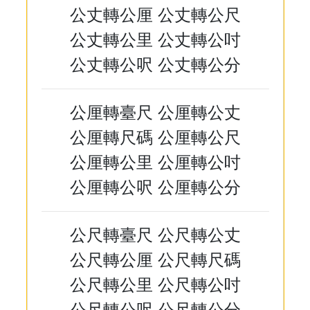
公丈轉公厘
公丈轉公尺
公丈轉公里
公丈轉公吋
公丈轉公呎
公丈轉公分
公厘轉臺尺
公厘轉公丈
公厘轉尺碼
公厘轉公尺
公厘轉公里
公厘轉公吋
公厘轉公呎
公厘轉公分
公尺轉臺尺
公尺轉公丈
公尺轉公厘
公尺轉尺碼
公尺轉公里
公尺轉公吋