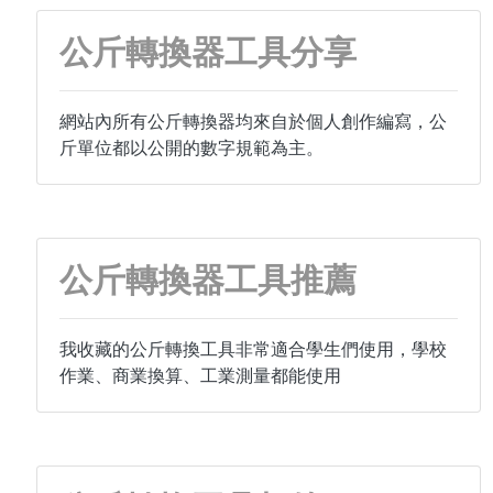
公斤轉換器工具分享
網站內所有公斤轉換器均來自於個人創作編寫，公
斤單位都以公開的數字規範為主。
公斤轉換器工具推薦
我收藏的公斤轉換工具非常適合學生們使用，學校
作業、商業換算、工業測量都能使用