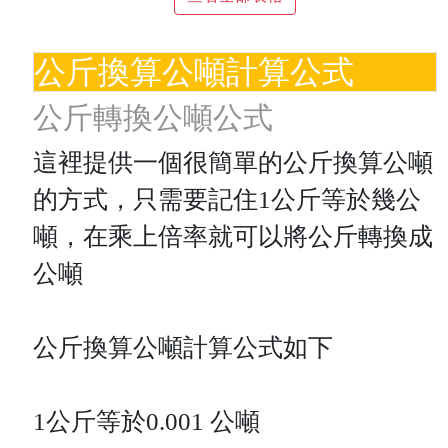
公斤換算公噸計算公式
公斤轉換公噸公式
這裡提供一個很簡單的公斤換算公噸
的方式，只需要記住1公斤等於幾公
噸，在乘上倍率就可以將公斤轉換成
公噸
公斤換算公噸計算公式如下
1公斤等於0.001 公噸