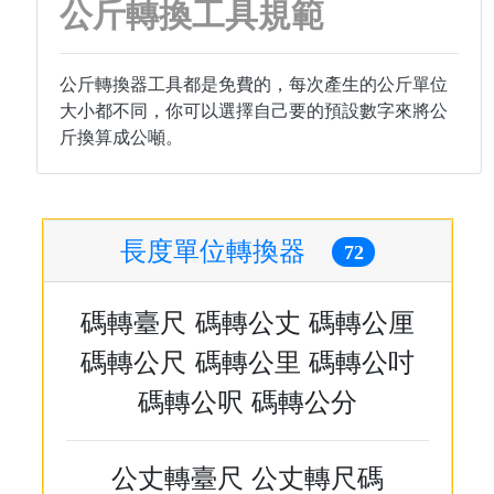
公斤轉換工具規範
公斤轉換器工具都是免費的，每次產生的公斤單位
大小都不同，你可以選擇自己要的預設數字來將公
斤換算成公噸。
長度單位轉換器
72
碼轉臺尺
碼轉公丈
碼轉公厘
碼轉公尺
碼轉公里
碼轉公吋
碼轉公呎
碼轉公分
公丈轉臺尺
公丈轉尺碼