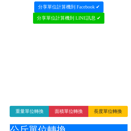
分享單位計算機到 Facebook ✔
分享單位計算機到 LINE訊息 ✔
重量單位轉換
面積單位轉換
長度單位轉換
公斤單位轉換