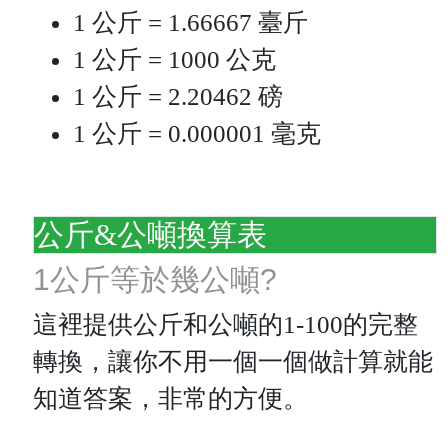
1 公斤 = 1.66667 臺斤
1 公斤 = 1000 公克
1 公斤 = 2.20462 磅
1 公斤 = 0.000001 毫克
公斤&公噸換算表
1公斤等於幾公噸?
這裡提供公斤和公噸的1-100的完整
轉換，讓你不用一個一個做計算就能
知道答案，非常的方便。