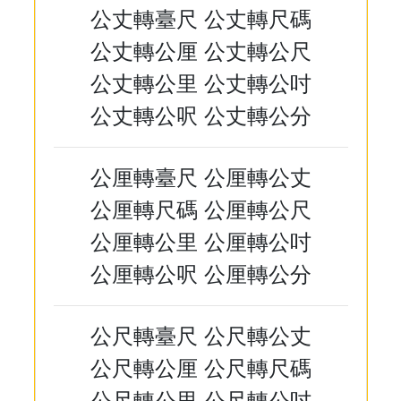
公丈轉臺尺
公丈轉尺碼
公丈轉公厘
公丈轉公尺
公丈轉公里
公丈轉公吋
公丈轉公呎
公丈轉公分
公厘轉臺尺
公厘轉公丈
公厘轉尺碼
公厘轉公尺
公厘轉公里
公厘轉公吋
公厘轉公呎
公厘轉公分
公尺轉臺尺
公尺轉公丈
公尺轉公厘
公尺轉尺碼