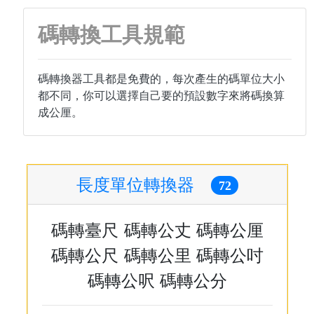
碼轉換工具規範
碼轉換器工具都是免費的，每次產生的碼單位大小
都不同，你可以選擇自己要的預設數字來將碼換算
成公厘。
長度單位轉換器
72
碼轉臺尺
碼轉公丈
碼轉公厘
碼轉公尺
碼轉公里
碼轉公吋
碼轉公呎
碼轉公分