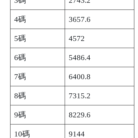
3碼
2743.2
4碼
3657.6
5碼
4572
6碼
5486.4
7碼
6400.8
8碼
7315.2
9碼
8229.6
10碼
9144