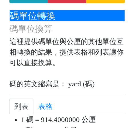
碼單位轉換
碼單位換算
這裡提供碼單位與公厘的其他單位互
相轉換的結果，提供表格和列表讓你
可以直接換算。
碼的英文縮寫是： yard (碼)
列表
表格
1 碼 = 914.4000000 公厘