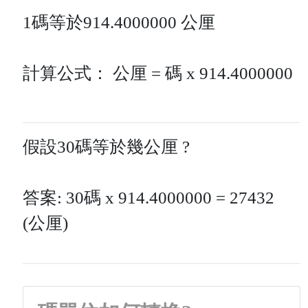
1碼等於914.4000000 公厘
計算公式： 公厘 = 碼 x 914.4000000
假設30碼等於幾公厘 ?
答案: 30碼 x 914.4000000 = 27432
(公厘)