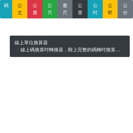
碼
公
公
公
臺
公
公
公
公
單位換算器
選單
丈
厘
尺
尺
里
吋
呎
分
線上單位換算器
線上碼換算吋轉換器，附上完整的碼轉吋換算表和計算公式