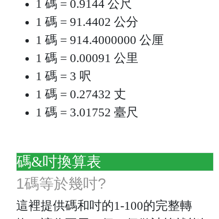
1 碼 = 0.9144 公尺
1 碼 = 91.4402 公分
1 碼 = 914.4000000 公厘
1 碼 = 0.00091 公里
1 碼 = 3 呎
1 碼 = 0.27432 丈
1 碼 = 3.01752 臺尺
碼&吋換算表
1碼等於幾吋?
這裡提供碼和吋的1-100的完整轉