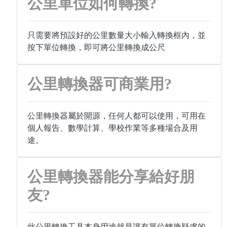
公里單位如何轉換?
只需要將預設好的公里數量大小輸入轉換框內，並
按下單位轉換，即可將公里轉換成公尺
公里轉換器可商業用?
公里轉換器屬於開源，任何人都可以使用，可用在
個人報告、數學計算、學校作業等多種場合及用
途。
公里轉換器能分享給好朋
友?
此公里轉換工具本身用途就是讓有單位轉換疑慮的