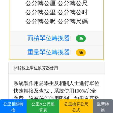
公分轉公厘
公分轉公尺
公分轉公里
公分轉公吋
公分轉公呎
公分轉尺碼
面積單位轉換器
36
重量單位轉換器
56
關於線上單位換算器使用
系統製作用於學生及相關人士進行單位
快速轉換及查找，系統使用100%完全
免費，沒有任何使用限制，如果有喜歡
公里相關轉
公里&公尺換
公里換算公尺
重新轉
請將我加入書籤及我的最愛。
換
算表
公式
換