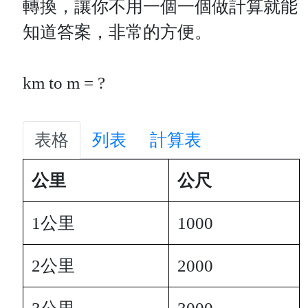
轉換，讓你不用一個一個做計算就能
知道答案，非常的方便。
km to m = ?
表格
列表
計算表
公里
公尺
1公里
1000
2公里
2000