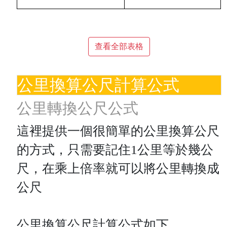
查看全部表格
公里換算公尺計算公式
公里轉換公尺公式
這裡提供一個很簡單的公里換算公尺
的方式，只需要記住1公里等於幾公
尺，在乘上倍率就可以將公里轉換成
公尺
公里換算公尺計算公式如下