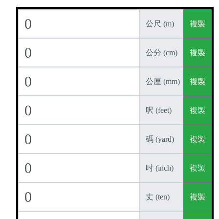
0
公尺 (m)
複製
0
公分 (cm)
複製
0
公厘 (mm)
複製
0
呎 (feet)
複製
0
碼 (yard)
複製
0
吋 (inch)
複製
0
丈 (ten)
複製