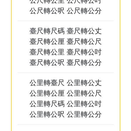
公尺轉公里
公尺轉公吋
公尺轉公呎
公尺轉公分
臺尺轉尺碼
臺尺轉公丈
臺尺轉公厘
臺尺轉公尺
臺尺轉公里
臺尺轉公吋
臺尺轉公呎
臺尺轉公分
公里轉臺尺
公里轉公丈
公里轉公厘
公里轉公尺
公里轉尺碼
公里轉公吋
公里轉公呎
公里轉公分