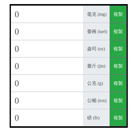
0
毫克 (mg)
複製
0
臺兩 (tael)
複製
0
盎司 (oz)
複製
0
臺斤 (jin)
複製
0
公克 (g)
複製
0
公噸 (ton)
複製
0
磅 (lb)
複製