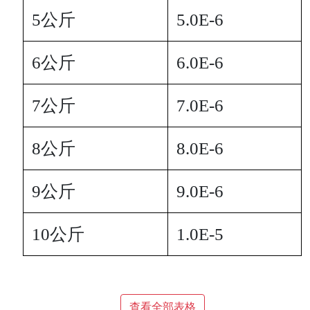
5公斤
5.0E-6
6公斤
6.0E-6
7公斤
7.0E-6
8公斤
8.0E-6
9公斤
9.0E-6
10公斤
1.0E-5
查看全部表格