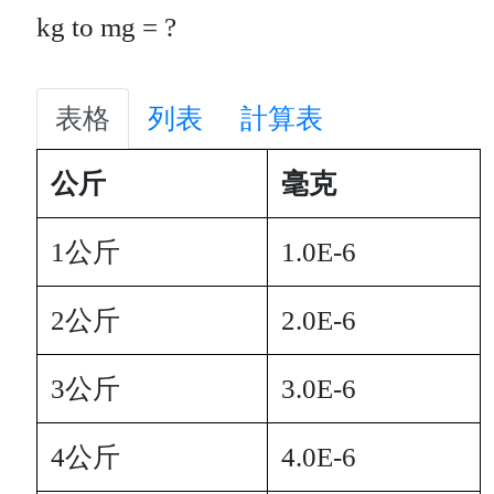
kg to mg = ?
表格
列表
計算表
公斤
毫克
1公斤
1.0E-6
2公斤
2.0E-6
3公斤
3.0E-6
4公斤
4.0E-6