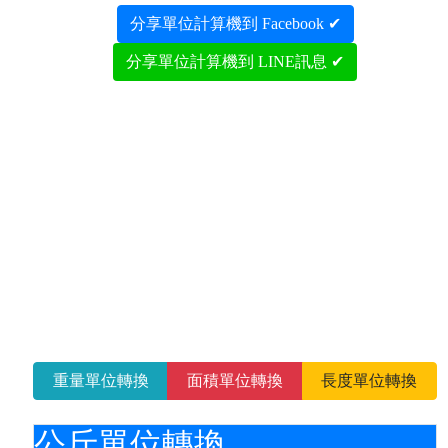
分享單位計算機到 Facebook ✔
分享單位計算機到 LINE訊息 ✔
重量單位轉換
面積單位轉換
長度單位轉換
公斤單位轉換