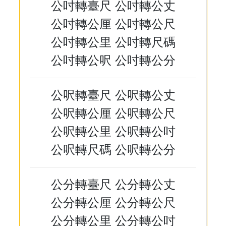
公吋轉臺尺
公吋轉公丈
公吋轉公厘
公吋轉公尺
公吋轉公里
公吋轉尺碼
公吋轉公呎
公吋轉公分
公呎轉臺尺
公呎轉公丈
公呎轉公厘
公呎轉公尺
公呎轉公里
公呎轉公吋
公呎轉尺碼
公呎轉公分
公分轉臺尺
公分轉公丈
公分轉公厘
公分轉公尺
公分轉公里
公分轉公吋