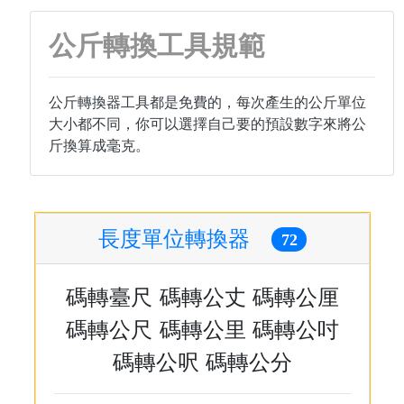
公斤轉換工具規範
公斤轉換器工具都是免費的，每次產生的公斤單位
大小都不同，你可以選擇自己要的預設數字來將公
斤換算成毫克。
長度單位轉換器
72
碼轉臺尺
碼轉公丈
碼轉公厘
碼轉公尺
碼轉公里
碼轉公吋
碼轉公呎
碼轉公分