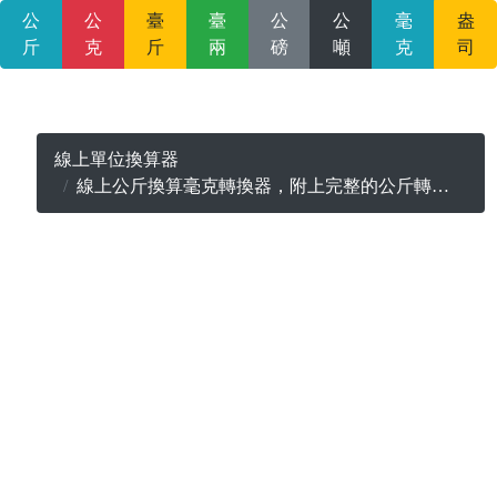
公
公
臺
臺
公
公
毫
盎
單位換算器
選單
斤
克
斤
兩
磅
噸
克
司
線上單位換算器
線上公斤換算毫克轉換器，附上完整的公斤轉毫克換算表和計算公式